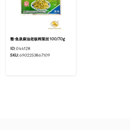
整-鱼泉麻油老板榨菜丝 100/70g
ID:
044128
SKU:
6902253867109