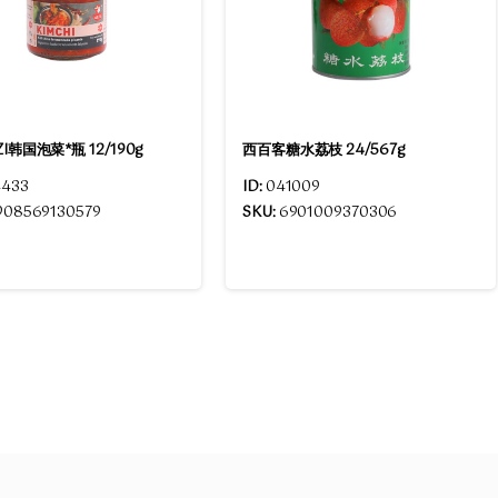
IZI韩国泡菜*瓶 12/190g
西百客糖水荔枝 24/567g
433
ID:
041009
908569130579
SKU:
6901009370306