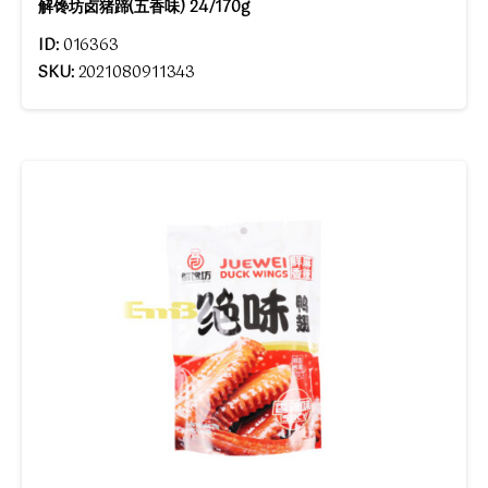
解馋坊卤猪蹄(五香味) 24/170g
ID:
016363
SKU:
2021080911343