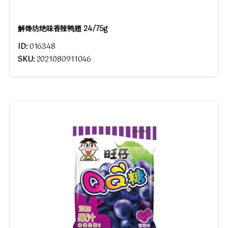
解馋坊绝味香辣鸭翅 24/75g
ID:
016348
SKU:
2021080911046