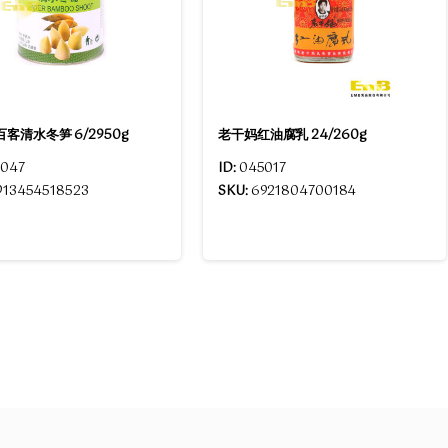
百客清水冬笋 6/2950g
老干妈红油腐乳 24/260g
047
ID:
045017
913454518523
SKU:
6921804700184