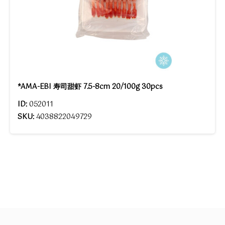
*AMA-EBI 寿司甜虾 7.5-8cm 20/100g 30pcs
ID:
052011
SKU:
4038822049729