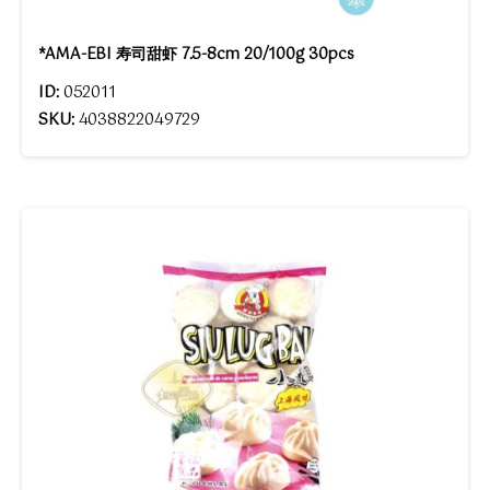
*AMA-EBI 寿司甜虾 7.5-8cm 20/100g 30pcs
ID:
052011
SKU:
4038822049729