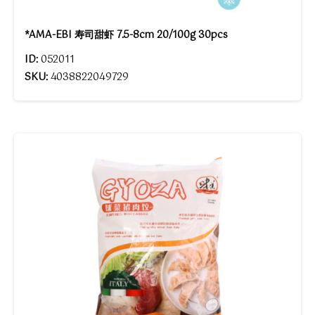
*AMA-EBI 寿司甜虾 7.5-8cm 20/100g 30pcs
ID:
052011
SKU:
4038822049729