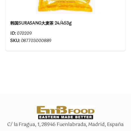
韩国SURASANG大麦茶 24/453g
ID:
070209
SKU:
087703000889
C/ la Fragua, 1, 28946 Fuenlabrada, Madrid, España