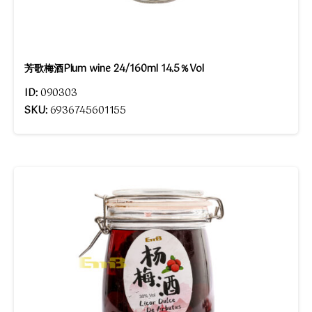
芳歌梅酒Plum wine 24/160ml 14.5％Vol
ID:
090303
SKU:
6936745601155