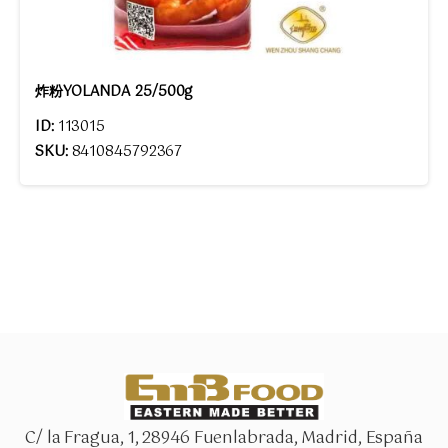
炸粉YOLANDA 25/500g
ID:
113015
SKU:
8410845792367
C/ la Fragua, 1, 28946 Fuenlabrada, Madrid, España