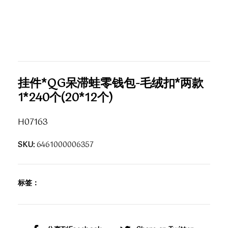
挂件*QG呆滞蛙零钱包-毛绒扣*两款
1*240个(20*12个)
H07163
SKU:
6461000006357
标签：