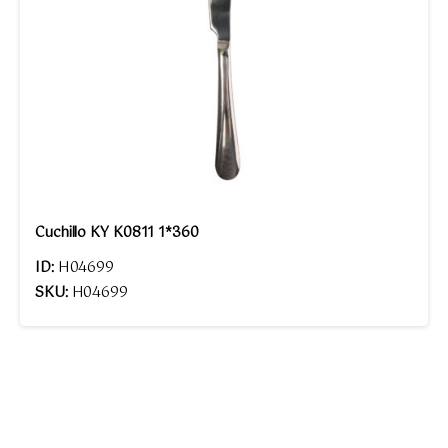
Cuchillo KY K0811 1*360
ID:
H04699
SKU:
H04699