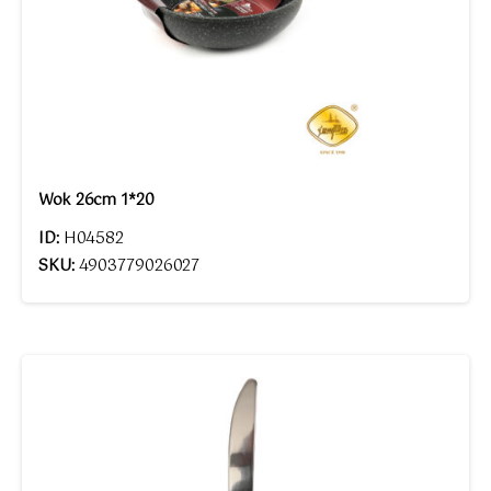
Wok 26cm 1*20
ID:
H04582
SKU:
4903779026027