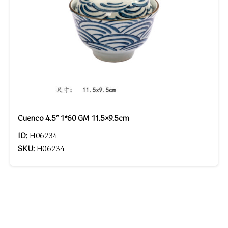
Cuenco 4.5″ 1*60 GM 11.5×9.5cm
ID:
H06234
SKU:
H06234